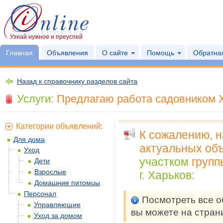
Узнай нужное и преуспей
Главная
Объявления
О сайте
Помощь
Обратная
Назад к справочнику разделов сайта
Услуги:
Предлагаю работа садовником Хо
Категории объявлений:
К сожалению, 
Для дома
актуальных объ
Уход
участком
груп
Дети
Взрослые
г. Харьков
:
Домашние питомцы
Персонал
Посмотреть все 
Управляющие
вы можете на стра
Уход за домом