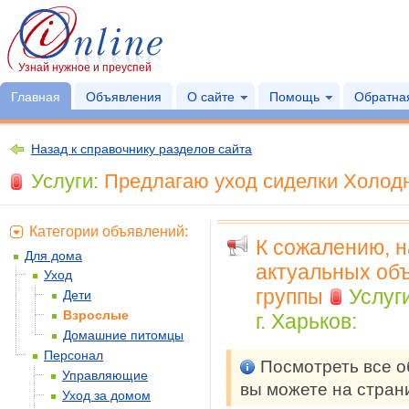
Узнай нужное и преуспей
Главная
Объявления
О сайте
Помощь
Обратная
Назад к справочнику разделов сайта
Услуги:
Предлагаю уход сиделки Холодно
Категории объявлений:
К сожалению, 
Для дома
актуальных объ
Уход
группы
Услуг
Дети
Взрослые
г. Харьков
:
Домашние питомцы
Персонал
Посмотреть все 
Управляющие
вы можете на стра
Уход за домом