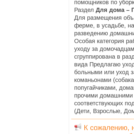
помощников по уборк
Раздел
Для дома – 
Для размещения объя
ферме, в усадьбе, н
разведению домашних
Особая категория ра
уходу за домочадца
сгруппирована в раз
вида Предлагаю уход
больными или уход 
команьонами (собака
попугайчиками, дома
прочими домашними 
соответствующих под
(Дети, Взрослые, До
К сожалению, 