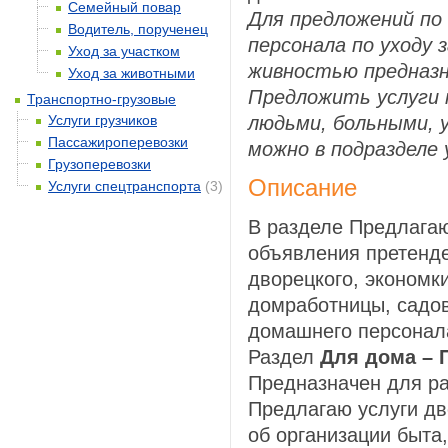
Семейный повар
Для предложений по
Водитель, порученец
персонала по уходу 
Уход за участком
живностью предназн
Уход за животными
Предложить услуги 
Транспортно-грузовые
Услуги грузчиков
людьми, больными, 
Пассажироперевозки
можно в подразделе 
Грузоперевозки
Описание
Услуги спецтранспорта
(3)
В разделе Предлага
объявления претенде
дворецкого, экономки
домработницы, садов
домашнего персонал
Раздел
Для дома – 
Предназначен для р
Предлагаю услуги дв
об организации быта