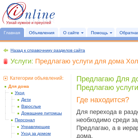
Узнай нужное и преуспей
Главная
Объявления
О сайте
Помощь
Обратная
Назад к справочнику разделов сайта
Услуги:
Предлагаю услуги для дома Холо
Предлагаю Для д
Категории объявлений:
Предлагаю услуг
Для дома
Уход
Где находится?
Дети
Взрослые
Для перехода в разд
Домашние питомцы
необходимо среди за
Персонал
Управляющие
Предлагаю, а в иера
Уход за домом
дома.