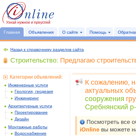
Узнай нужное и преуспей
Главная
Объявления
О сайте
Помощь
Обратная
Назад к справочнику разделов сайта
Строительство:
Предлагаю строительств
Категории объявлений:
К сожалению, 
Инженерные услуги
актуальных объ
Геология, геодезия
сооружения
гр
Инжиниринг
Сребнянский р-
Архитектурные услуги
Проектирование
Дизайн
Посмотреть все 
Монтажные работы
iOnline
вы можете н
Водоснабжение