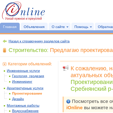
Узнай нужное и преуспей
Главная
Объявления
О сайте
Помощь
Обратная
Назад к справочнику разделов сайта
Строительство:
Предлагаю проектирован
Категории объявлений:
К сожалению, 
Инженерные услуги
актуальных объ
Геология, геодезия
Проектировани
Инжиниринг
Сребнянский р-
Архитектурные услуги
Проектирование
Дизайн
Посмотреть все 
Монтажные работы
iOnline
вы можете н
Водоснабжение