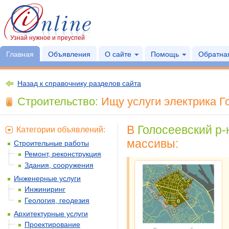
Узнай нужное и преуспей
Главная
Объявления
О сайте
Помощь
Обратная
Назад к справочнику разделов сайта
Строительство:
Ищу услуги электрика Го
В
Голосеевский р-н
Категории объявлений:
массивы:
Строительные работы
Ремонт, реконструкция
Здания, сооружения
Инженерные услуги
Инжиниринг
Геология, геодезия
Архитектурные услуги
Проектирование