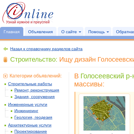
Узнай нужное и преуспей
Главная
Объявления
О сайте
Помощь
Обратная
Назад к справочнику разделов сайта
Строительство:
Ищу дизайн Голосеевский
В
Голосеевский р-н
Категории объявлений:
массивы:
Строительные работы
Ремонт, реконструкция
Здания, сооружения
Инженерные услуги
Инжиниринг
Геология, геодезия
Архитектурные услуги
Проектирование