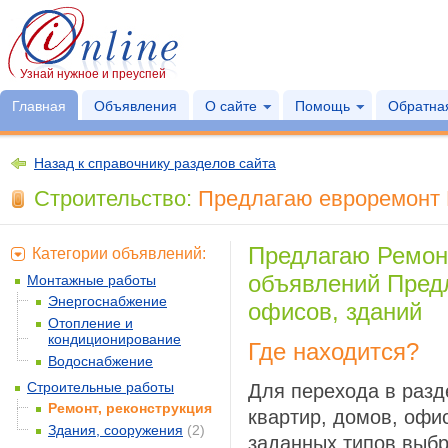
Узнай нужное и преуспей
Главная
Объявления
О сайте
Помощь
Обратная
Назад к справочнику разделов сайта
Строительство:
Предлагаю евроремонт Б
Предлагаю Ремонт
Категории объявлений:
объявлений Предл
Монтажные работы
Энергоснабжение
офисов, зданий
Отопление и
кондиционирование
Где находится?
Водоснабжение
Строительные работы
Для перехода в раз
Ремонт, реконструкция
квартир, домов, офи
Здания, сооружения
(2)
заданных типов выбр