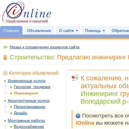
Узнай нужное и преуспей
Главная
Объявления
О сайте
Помощь
Обратная
Назад к справочнику разделов сайта
Строительство:
Предлагаю инжиниринг В
Категории объявлений:
К сожалению, 
Инженерные услуги
актуальных объ
Геология, геодезия
Инжиниринг
гр
Инжиниринг
Володарский р-
Архитектурные услуги
Проектирование
Дизайн
Посмотреть все 
Монтажные работы
iOnline
вы можете н
Водоснабжение