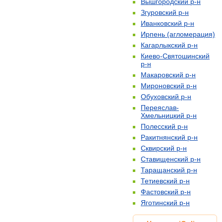
Вышгородский р-н
Згуровский р-н
Иванковский р-н
Ирпень (агломерация)
Кагарлыкский р-н
Киево-Святошинский
р-н
Макаровский р-н
Мироновский р-н
Обуховский р-н
Переяслав-
Хмельницкий р-н
Полесский р-н
Ракитнянский р-н
Сквирский р-н
Ставищенский р-н
Таращанский р-н
Тетиевский р-н
Фастовский р-н
Яготинский р-н