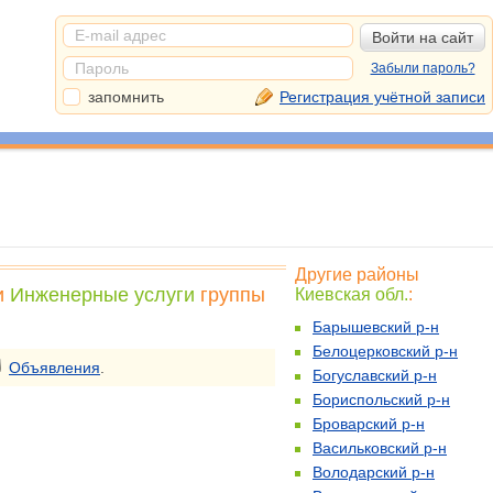
Забыли пароль?
запомнить
Регистрация учётной записи
Другие районы
и
Инженерные услуги
группы
Киевская обл.
:
Барышевский р-н
Белоцерковский р-н
Объявления
.
Богуславский р-н
Бориспольский р-н
Броварский р-н
Васильковский р-н
Володарский р-н