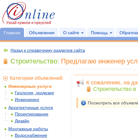
Узнай нужное и преуспей
Главная
Объявления
О сайте
Помощь
Обратная
Назад к справочнику разделов сайта
Строительство:
Предлагаю инженер услу
Категории объявлений:
К сожалению, на да
Инженерные услуги
Строительство в 
Геология, геодезия
Инжиниринг
Посмотреть все объявл
Архитектурные услуги
Проектирование
Дизайн
Монтажные работы
Водоснабжение