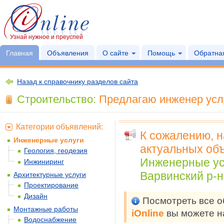
Узнай нужное и преуспей
Главная
Объявления
О сайте
Помощь
Обратная
Назад к справочнику разделов сайта
Строительство:
Предлагаю инженер услу
Категории объявлений:
К сожалению, 
Инженерные услуги
актуальных объ
Геология, геодезия
Инженерные ус
Инжиниринг
Варвинский р-н
Архитектурные услуги
Проектирование
Дизайн
Посмотреть все 
Монтажные работы
iOnline
вы можете н
Водоснабжение