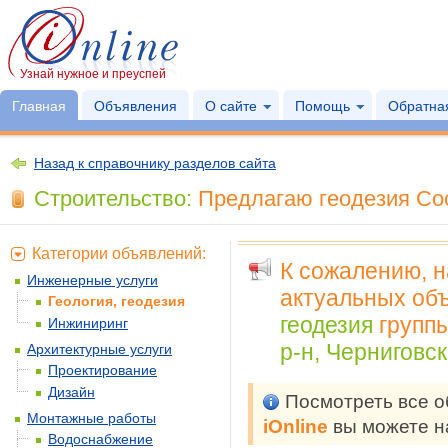
Узнай нужное и преуспей
Главная
Объявления
О сайте
Помощь
Обратная
Назад к справочнику разделов сайта
Строительство:
Предлагаю геодезия Сос
Категории объявлений:
К сожалению, 
Инженерные услуги
актуальных объ
Геология, геодезия
геодезия
групп
Инжиниринг
р-н, Черниговск
Архитектурные услуги
Проектирование
Дизайн
Посмотреть все 
Монтажные работы
iOnline
вы можете н
Водоснабжение