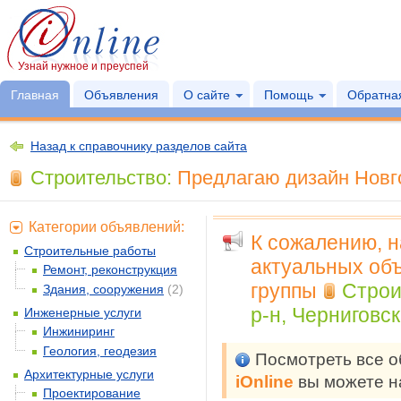
Узнай нужное и преуспей
Главная
Объявления
О сайте
Помощь
Обратная
Назад к справочнику разделов сайта
Строительство:
Предлагаю дизайн Новго
Категории объявлений:
К сожалению, 
Строительные работы
актуальных объ
Ремонт, реконструкция
группы
Строи
Здания, сооружения
(2)
р-н, Черниговск
Инженерные услуги
Инжиниринг
Геология, геодезия
Посмотреть все 
Архитектурные услуги
iOnline
вы можете н
Проектирование