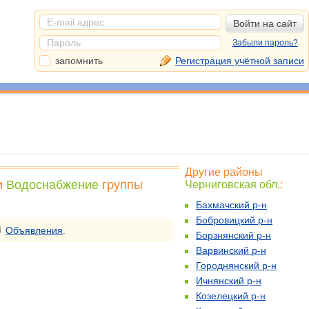
Забыли пароль?
запомнить
Регистрация учётной записи
Другие районы
и
Водоснабжение
группы
Черниговская обл.
:
Бахмачский р-н
Бобровицкий р-н
Объявления
.
Борзнянский р-н
Варвинский р-н
Городнянский р-н
Ичнянский р-н
Козелецкий р-н