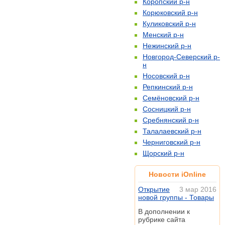
Коропский р-н
Корюковский р-н
Куликовский р-н
Менский р-н
Нежинский р-н
Новгород-Северский р-
н
Носовский р-н
Репкинский р-н
Семёновский р-н
Сосницкий р-н
Сребнянский р-н
Талалаевский р-н
Черниговский р-н
Щорский р-н
Новости iOnline
Открытие
3 мар 2016
новой группы - Товары
В дополнении к
рубрике сайта