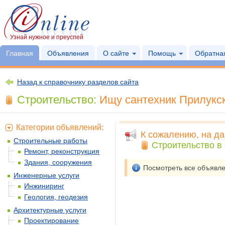
Узнай нужное и преуспей
Главная
Объявления
О сайте
Помощь
Обратная
Назад к справочнику разделов сайта
Строительство:
Ищу сантехник Прилукск
Категории объявлений:
К сожалению, на да
Строительные работы
Строительство в 
Ремонт, реконструкция
Здания, сооружения
Посмотреть все объявл
Инженерные услуги
Инжиниринг
Геология, геодезия
Архитектурные услуги
Проектирование