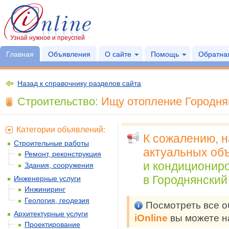
Узнай нужное и преуспей
Главная
Объявления
О сайте
Помощь
Обратная
Назад к справочнику разделов сайта
Строительство:
Ищу отопление Городнян
Категории объявлений:
К сожалению, 
Строительные работы
актуальных объ
Ремонт, реконструкция
и кондиционир
Здания, сооружения
в Городнянский 
Инженерные услуги
Инжиниринг
Геология, геодезия
Посмотреть все 
Архитектурные услуги
iOnline
вы можете н
Проектирование