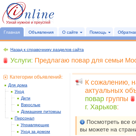
Узнай нужное и преуспей
Главная
Объявления
О сайте
Помощь
Обратная
Назад к справочнику разделов сайта
Услуги:
Предлагаю повар для семьи Моск
Категории объявлений:
К сожалению, 
Для дома
актуальных объ
Уход
повар
группы
Дети
Взрослые
г. Харьков
:
Домашние питомцы
Персонал
Посмотреть все 
Управляющие
вы можете на стра
Уход за домом